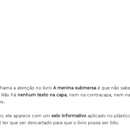
chama a atenção no livro 
A menina submersa 
é que não sab
 Não há 
nenhum texto na capa
, nem na contracapa, nem n
es.
nto, ele aparece com um 
selo informativo
 aplicado no plástic
i ter que ser descartado para que o livro possa ser lido.