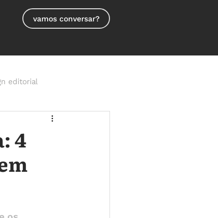
vamos conversar?
n editorial
: 4
dem
e os 