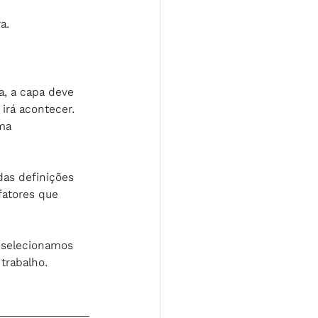
a.
ja, a capa deve 
irá acontecer.
ma 
das definições 
fatores que 
 selecionamos 
trabalho.