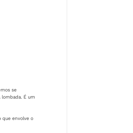
emos se 
a lombada. É um 
o que envolve o 