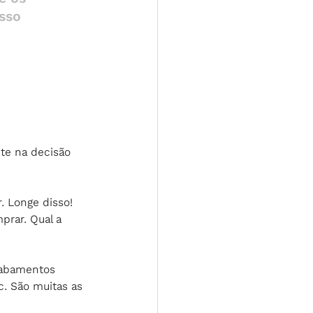
sso 
te na decisão 
. Longe disso! 
prar. Qual a 
acabamentos 
c. São muitas as 