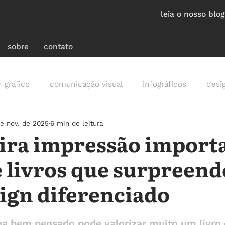
leia o nosso blog
sobre
contato
n gráfico
comunicação visual
infográficos
desig
e nov. de 2025
6 min de leitura
ira impressão importa
e livros que surpreen
sign diferenciado
a bem pensado pode valorizar muito um livro 