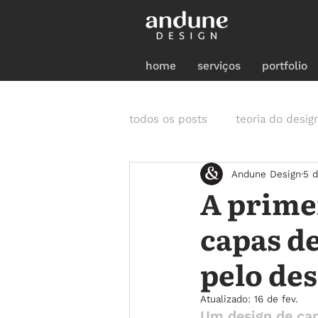
home
serviços
portfolio
todos os posts
teoria do desig
Andune Design
5 d
A prime
capas d
pelo de
Atualizado:
16 de fev.
Um design de cap