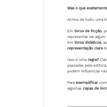
Mas o que exatamente
Acima de tudo, uma b
Em 
livros de ficção
, p
representar de algum 
Em
 livros didáticos
, a
representação clara
 d
Isso é uma 
regra?
 Cla
passadas pela editora,
podem influenciar nes
Para 
exemplificar 
como
algumas 
capas de liv