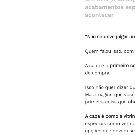
acabamentos espe
acontecer
“Não se deve julgar um
Quem falou isso, com 
A capa é o 
primeiro c
da compra.
Isso não quer dizer qu
Mas imagine que você 
primeira coisa que 
ch
A capa é como a vitrin
especiais como verniz 
opções que devem ser