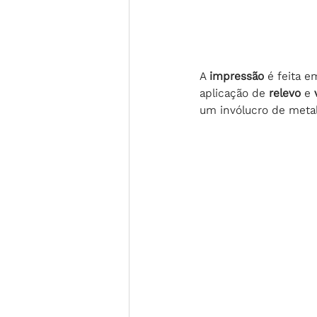
A 
impressão 
é feita e
aplicação de 
relevo 
e 
um invólucro de metal