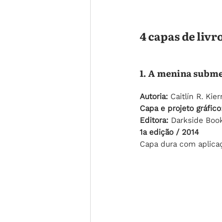
4 capas de livr
1. A menina subm
Autoria: 
Caitlín R. Ki
Capa e projeto gráfico
Editora:
 Darkside Boo
1a edição / 2014
Capa dura com aplicaç